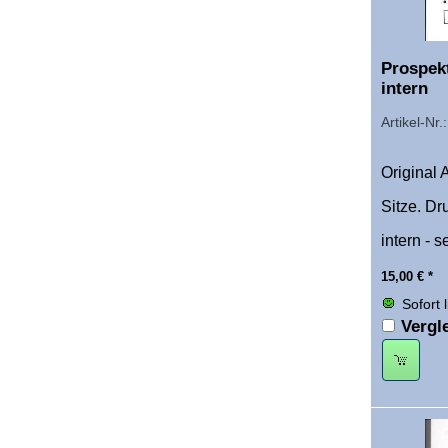
Prospek
intern
Artikel-Nr
Original
Sitze. Dr
intern - 
15,00
€
*
Sofort 
Vergl