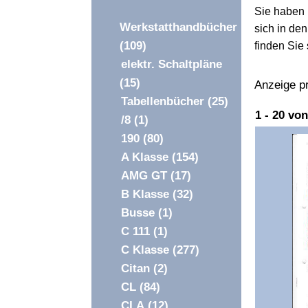
Sie haben i
Werkstatthandbücher
sich in de
(109)
finden Sie
elektr. Schaltpläne
(15)
Anzeige pr
Tabellenbücher
(25)
Überschri
1 - 20 vo
/8
(1)
1
Überschri
190
(80)
1
A Klasse
(154)
AMG GT
(17)
B Klasse
(32)
Busse
(1)
C 111
(1)
C Klasse
(277)
Citan
(2)
CL
(84)
CLA
(12)