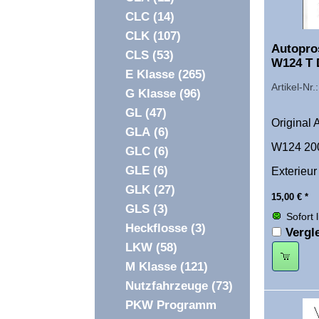
CLC
(14)
CLK
(107)
Autopro
CLS
(53)
W124 T 
E Klasse
(265)
Artikel-Nr
G Klasse
(96)
GL
(47)
Original 
GLA
(6)
W124 200
GLC
(6)
GLE
(6)
Exterieur
GLK
(27)
15,00
€
*
GLS
(3)
Sofort 
Heckflosse
(3)
Vergl
LKW
(58)
M Klasse
(121)
Nutzfahrzeuge
(73)
PKW Programm