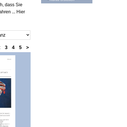
ch, dass Sie
hren ... Hier
2
3
4
5
>