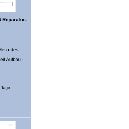
 Reparatur-
 Mercedes
eit Aufbau -
2 Tage