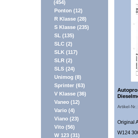
(454)
Ponton
(12)
R Klasse
(28)
S Klasse
(235)
SL
(135)
SLC
(2)
SLK
(117)
SLR
(2)
SLS
(24)
Unimog
(8)
Sprinter
(63)
Autopro
V Klasse
(36)
Dieselm
Vaneo
(12)
Artikel-Nr
Vario
(4)
Viano
(23)
Original 
Vito
(56)
W124 300
W 123
(31)