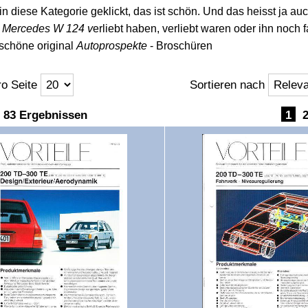
n diese Kategorie geklickt, das ist schön. Und das heisst ja au
n
Mercedes W 124 v
erliebt haben, verliebt waren oder ihn noch fa
 schöne original
Autoprospekte
- Broschüren
o Seite
Sortieren nach
ft
n 83 Ergebnissen
1
ft