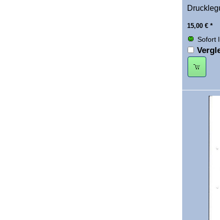
Drucklegu
15,00
€
*
Sofort 
Vergl