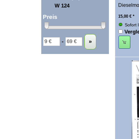
Dieselmot
W 124
Preis
15,00
€
*
Sofort 
Vergl
Untergrenze
Obergrenze
-
»