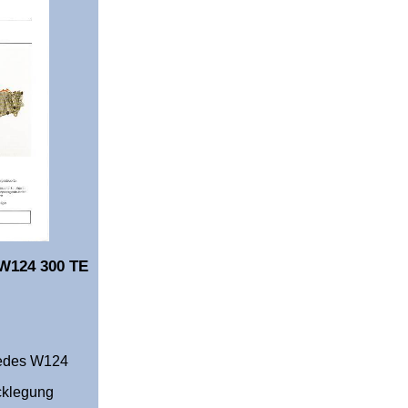
W124 300 TE
cedes W124
cklegung