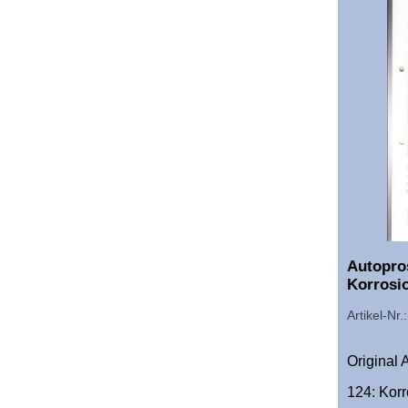
Autopro
Korrosi
Artikel-Nr
Original
124: Korr