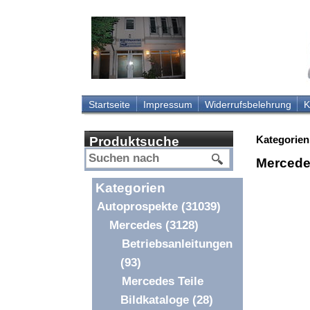
Startseite
Impressum
Widerrufsbelehrung
K
Kategorien
Produktsuche
Mercede
Kategorien
Autoprospekte
(31039)
Mercedes
(3128)
Betriebsanleitungen
(93)
Mercedes Teile
Bildkataloge
(28)