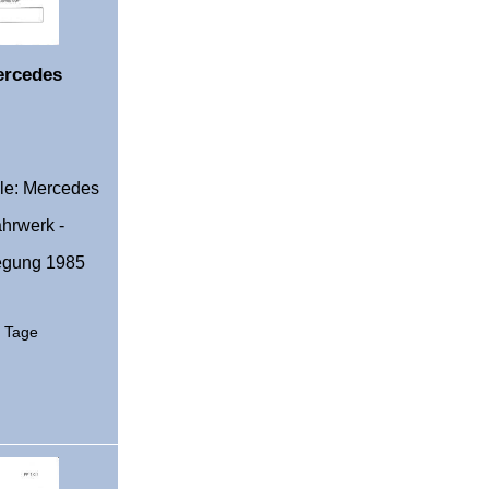
ercedes
ile: Mercedes
hrwerk -
legung 1985
2 Tage