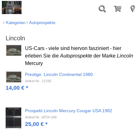
Kategorien
Autoprospekte
Lincoln
US-Cars - viele sind hiervon fasziniert - hier
erleben Sie die
Autoprospekte
der Marke
Lincoln
Mercury
Prestige: Lincoln Continental 1980
Artikel-Nr.: 21295
14,00
€
*
Prospekt Lincoln Mercury Cougar USA 1982
Artikel-Nr.: AP24-268
25,00
€
*