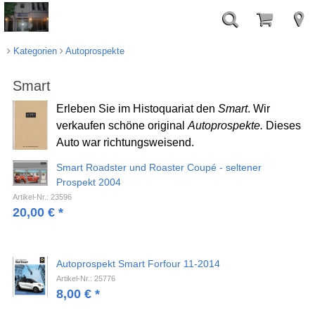
Kategorien
Autoprospekte
Smart
Erleben Sie im Histoquariat den
Smart
. Wir
verkaufen schöne original
Autoprospekte.
Dieses
Auto war richtungsweisend.
Smart Roadster und Roaster Coupé - seltener
Prospekt 2004
Artikel-Nr.: 23596
20,00
€
*
Autoprospekt Smart Forfour 11-2014
Artikel-Nr.: 25776
8,00
€
*