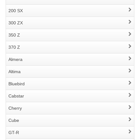
200 SX
300 ZX
350 Z
370 Z
Almera
Altima
Bluebird
Cabstar
Cherry
Cube
GT-R