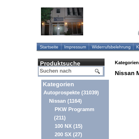
Startseite
Impressum
Widerrufsbelehrung
K
Kategorien
Produktsuche
Nissan 
Kategorien
Autoprospekte
(31039)
Nissan
(1164)
PKW Programm
(211)
100 NX
(15)
200 SX
(27)