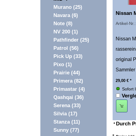
Murano
(25)
Nissan M
Navara
(6)
Note
(8)
Artikel-Nr
NV 200
(1)
Nissan MI
Pathfinder
(25)
Patrol
(56)
rasserein
Pick Up
(33)
original 
Pixo
(1)
Sammler
Prairie
(44)
Primera
(82)
29,00
€
*
Primastar
(4)
Sofort 
Vergl
Qashqai
(36)
Serena
(33)
Silvia
(17)
Stanza
(11)
Durch P
Sunny
(77)