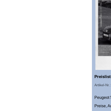
Preislis
Artikel-Nr
Peugeot 5
Preise, A