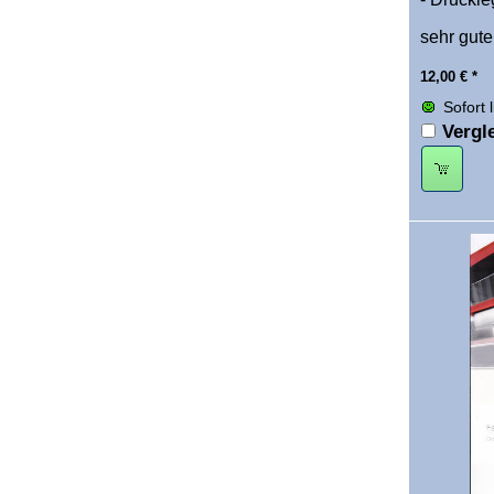
sehr gute
12,00
€
*
Sofort 
Vergl