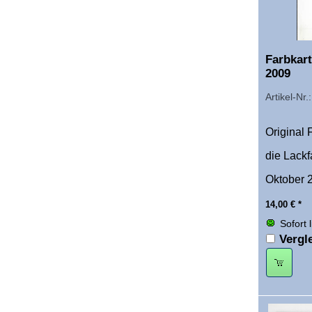
Farbkar
2009
Artikel-Nr.
Original 
die Lackf
Oktober 2
14,00
€
*
Sofort 
Vergl