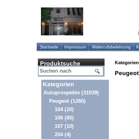
Startseite
Impressum
Widerrufsbelehrung
K
Kategorien
Produktsuche
Peugeot
Kategorien
Autoprospekte
(31039)
Peugeot
(1260)
104
(20)
106
(80)
107
(10)
204
(4)