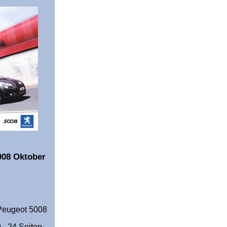
008 Oktober
 Peugeot 5008
- 24 Seiten -