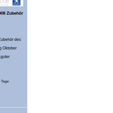
008 Zubehör
Zubehör des
g Oktober
 guter
2 Tage