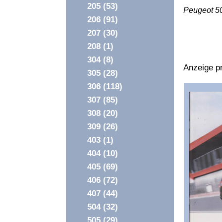
205
(53)
Peugeot 5
206
(91)
207
(30)
208
(1)
304
(8)
Anzeige pr
305
(28)
306
(118)
Überschri
307
(85)
1
308
(20)
309
(26)
403
(1)
404
(10)
405
(69)
406
(72)
407
(44)
504
(32)
505
(29)