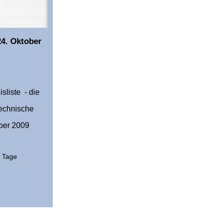
24. Oktober
sliste - die
technische
ober 2009
2 Tage