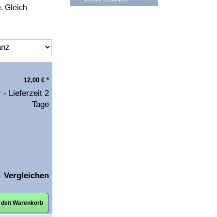
a
. Gleich
12,00
€
*
 - Lieferzeit 2
Tage
Vergleichen
n den Warenkorb