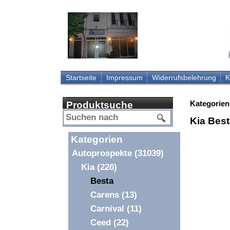
Startseite
Impressum
Widerrufsbelehrung
K
Kategorien
Produktsuche
Kia Bes
Kategorien
Autoprospekte
(31039)
Kia
(226)
Besta
Carens
(13)
Carnival
(11)
Ceed
(22)