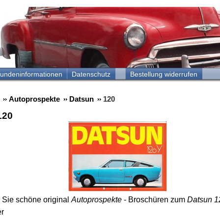
undeninformationen
Datenschutz
Bestellung widerrufen
Autoprospekte
Datsun
120
120
n Sie schöne original
Autoprospekte
- Broschüren zum
Datsun 1
er