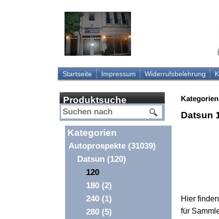
Startseite
Impressum
Widerrufsbelehrung
K
Kategorien
Produktsuche
Datsun 
Kategorien
Autoprospekte
(31039)
Datsun
(120)
120
180
(2)
240
(1)
Hier finde
für Samml
280
(5)