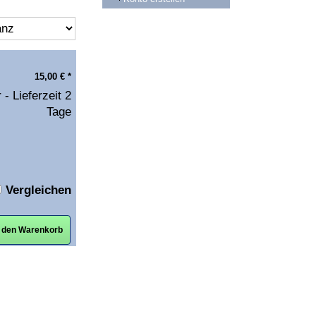
15,00
€
*
 - Lieferzeit 2
Tage
Vergleichen
n den Warenkorb