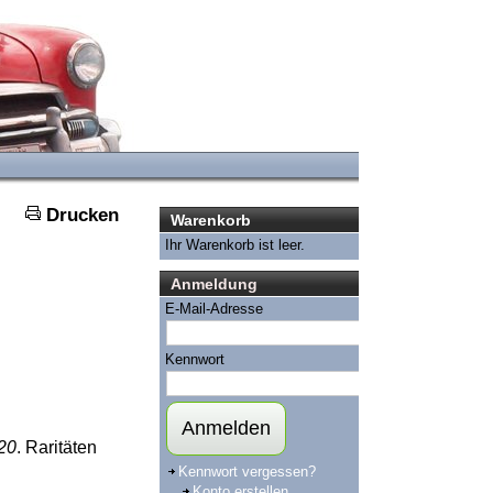
Drucken
Warenkorb
Ihr Warenkorb ist leer.
Anmeldung
E-Mail-Adresse
Kennwort
Anmelden
20
. Raritäten
Kennwort vergessen?
Konto erstellen