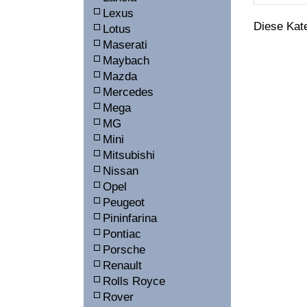
Lexus
Diese Kat
Lotus
Maserati
Maybach
Mazda
Mercedes
Mega
MG
Mini
Mitsubishi
Nissan
Opel
Peugeot
Pininfarina
Pontiac
Porsche
Renault
Rolls Royce
Rover