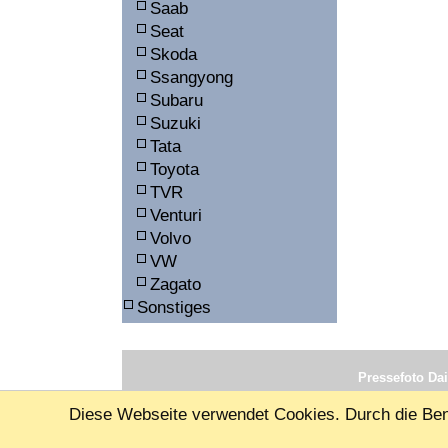
Saab
Seat
Skoda
Ssangyong
Subaru
Suzuki
Tata
Toyota
TVR
Venturi
Volvo
VW
Zagato
Sonstiges
Pressefoto Dai
Diese Webseite verwendet Cookies. Durch die Benu