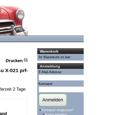
Warenkorb
Ihr Warenkorb ist leer.
Drucken
Anmeldung
u X-021 prf-
E-Mail-Adresse
Kennwort
ferzeit 2 Tage
Anmelden
Kennwort vergessen?
and
Konto erstellen