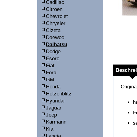
Cadillac
Citroen
Chevrolet
Chrysler
Cizeta
Daewoo
Daihatsu
Dodge
Esoro
Fiat
Beschre
Ford
GM
Honda
Origina
Hotzenblitz
Hyundai
h
Jaguar
F
Jeep
Karmann
s
Kia
Lancia