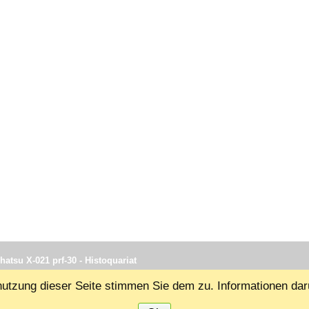
hatsu X-021 prf-30 - Histoquariat
tzung dieser Seite stimmen Sie dem zu. Informationen dar