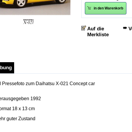
in den Warenkorb
V
ibung
l Pressefoto zum Daihatsu X-021 Concept car
erausgegeben 1992
ormat 18 x 13 cm
ehr guter Zustand