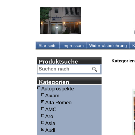
Startseite
Impressum
Widerrufsbelehrung
K
Kategorien
Produktsuche
Kategorien
Autoprospekte
Aixam
Alfa Romeo
AMC
Aro
Asia
Audi