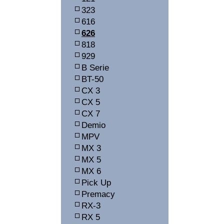
323
616
626
818
929
B Serie
BT-50
CX 3
CX 5
CX 7
Demio
MPV
MX 3
MX 5
MX 6
Pick Up
Premacy
RX-3
RX 5