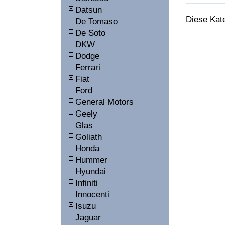
Datsun
Diese Kat
De Tomaso
De Soto
DKW
Dodge
Ferrari
Fiat
Ford
General Motors
Geely
Glas
Goliath
Honda
Hummer
Hyundai
Infiniti
Innocenti
Isuzu
Jaguar