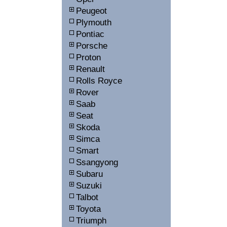
Peugeot
Plymouth
Pontiac
Porsche
Proton
Renault
Rolls Royce
Rover
Saab
Seat
Skoda
Simca
Smart
Ssangyong
Subaru
Suzuki
Talbot
Toyota
Triumph