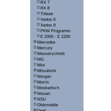
RX 7
RX 8
Tribute
Xedos 6
Xedos 9
PKW Programm
E 2000 - E 2200
Mercedes
Mercury
Messerschmitt
MG
Mini
Mitsubishi
Morgan
Morris
Moskwitsch
Nissan
NSU
Oldsmobile
Opel