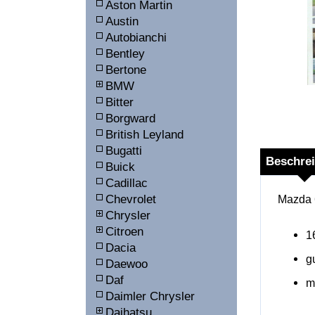
Aston Martin
Austin
Autobianchi
Bentley
Bertone
BMW
Bitter
Borgward
British Leyland
Bugatti
Beschre
Buick
Cadillac
Chevrolet
Mazda 6
Chrysler
Citroen
1
Dacia
g
Daewoo
Daf
m
Daimler Chrysler
Daihatsu