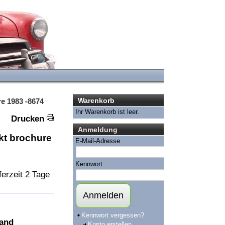
Warenkorb
e 1983 -8674
Ihr Warenkorb ist leer.
Drucken
Anmeldung
kt brochure
E-Mail-Adresse
Kennwort
ferzeit 2 Tage
Anmelden
Kennwort vergessen?
and
Konto erstellen