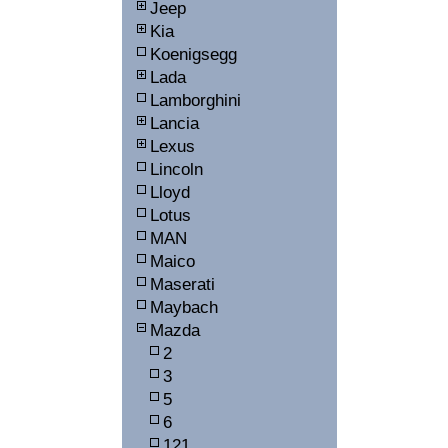
Jeep
Kia
Koenigsegg
Lada
Lamborghini
Lancia
Lexus
Lincoln
Lloyd
Lotus
MAN
Maico
Maserati
Maybach
Mazda
2
3
5
6
121