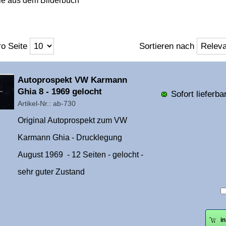
ie aus dem Bilderbuch
o Seite
Sortieren nach
Überschrift
Autoprospekt VW Karmann
1
Ghia 8 - 1969 gelocht
Sofort lieferbar
Artikel-Nr.: ab-730
Original Autoprospekt zum VW
Karmann Ghia - Drucklegung
August 1969 - 12 Seiten - gelocht -
sehr guter Zustand
i