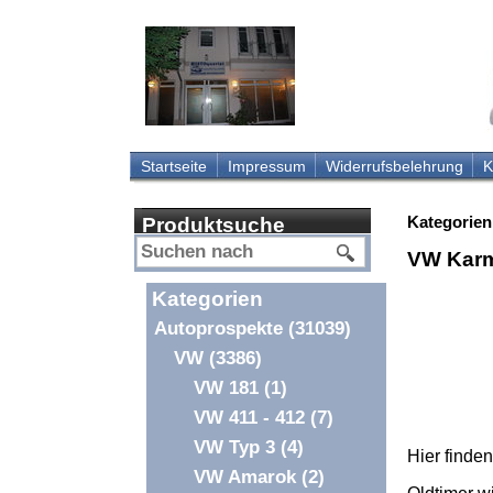
Startseite
Impressum
Widerrufsbelehrung
K
Kategorien
Produktsuche
VW Kar
Kategorien
Autoprospekte
(31039)
VW
(3386)
VW 181
(1)
VW 411 - 412
(7)
VW Typ 3
(4)
Hier finden
VW Amarok
(2)