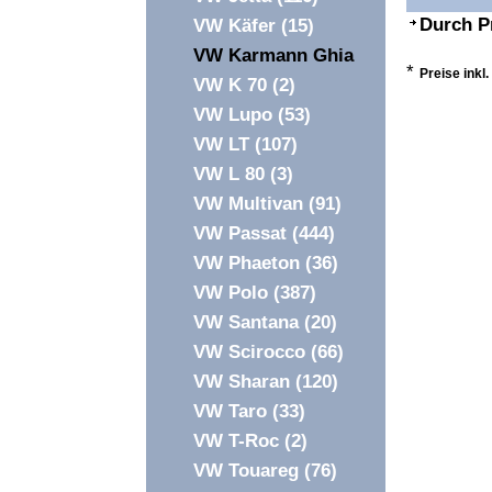
Durch P
VW Käfer
(15)
VW Karmann Ghia
*
Preise inkl
VW K 70
(2)
VW Lupo
(53)
VW LT
(107)
VW L 80
(3)
VW Multivan
(91)
VW Passat
(444)
VW Phaeton
(36)
VW Polo
(387)
VW Santana
(20)
VW Scirocco
(66)
VW Sharan
(120)
VW Taro
(33)
VW T-Roc
(2)
VW Touareg
(76)