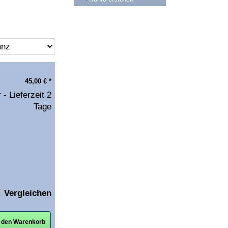
45,00
€
*
 - Lieferzeit 2
Tage
Vergleichen
n den Warenkorb