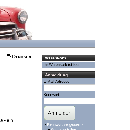
Drucken
Warenkorb
Ihr Warenkorb ist leer.
Anmeldung
E-Mail-Adresse
Kennwort
Anmelden
ia
- ein
Kennwort vergessen?
Konto erstellen