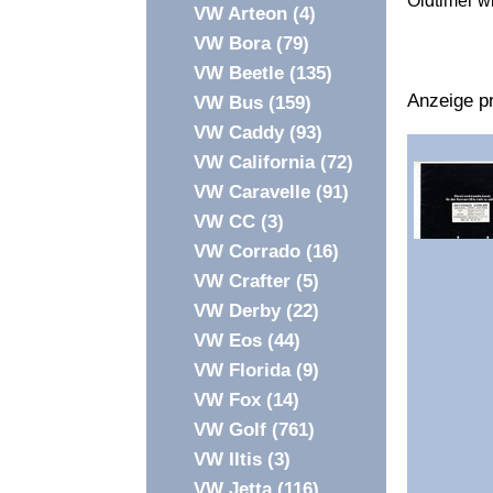
Oldtimer w
VW Arteon
(4)
VW Bora
(79)
VW Beetle
(135)
Anzeige pr
VW Bus
(159)
VW Caddy
(93)
VW California
(72)
VW Caravelle
(91)
VW CC
(3)
VW Corrado
(16)
VW Crafter
(5)
VW Derby
(22)
VW Eos
(44)
VW Florida
(9)
VW Fox
(14)
VW Golf
(761)
VW Iltis
(3)
VW Jetta
(116)