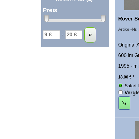
Preis
Rover Se
Artikel-Nr
Untergrenze
Obergrenze
-
»
Original
600 im Gr
1995 - mit
18,00
€
*
Sofort 
Vergl