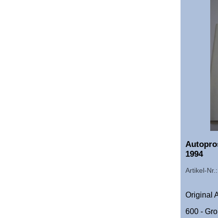
Autopros
1994
Artikel-Nr
Original
600 - Gr