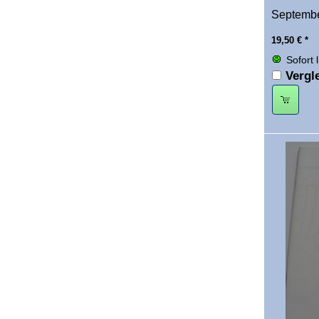
Septembe
19,50
€
*
Sofort 
Vergl