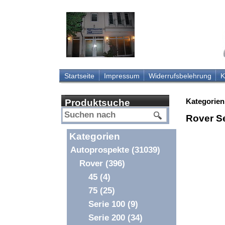
Startseite
Impressum
Widerrufsbelehrung
K
Kategorien
Produktsuche
Rover S
Kategorien
Autoprospekte
(31039)
Rover
(396)
45
(4)
75
(25)
Serie 100
(9)
Serie 200
(34)