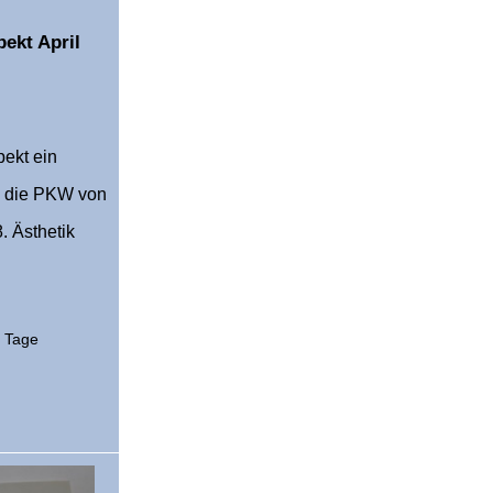
ekt April
pekt ein
: die PKW von
. Ästhetik
2 Tage