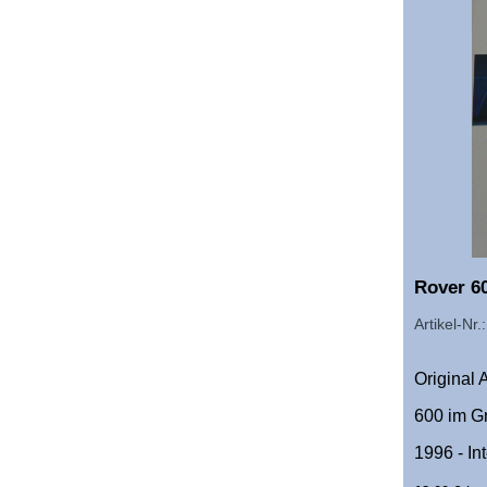
Rover 6
Artikel-Nr
Original
600 im G
1996 - In