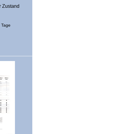
er Zustand
2 Tage