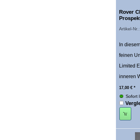
Rover Cl
Prospekt
Artikel-Nr.
In diesem
feinen Un
Limited 
inneren 
17,00
€
*
Sofort 
Vergl