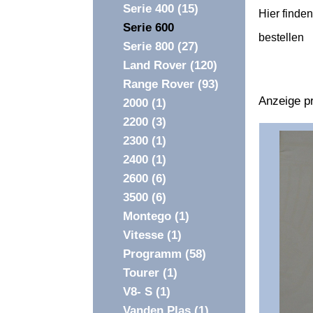
Serie 400
(15)
Hier finden
Serie 600
bestellen
Serie 800
(27)
Land Rover
(120)
Range Rover
(93)
Anzeige pr
2000
(1)
2200
(3)
Überschri
2300
(1)
1
2400
(1)
2600
(6)
3500
(6)
Montego
(1)
Vitesse
(1)
Programm
(58)
Tourer
(1)
V8- S
(1)
Vanden Plas
(1)