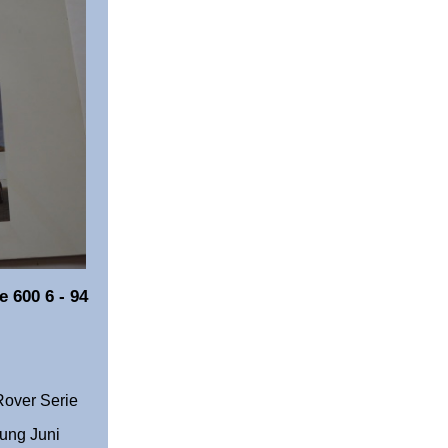
 600 6 - 94
Rover Serie
gung Juni