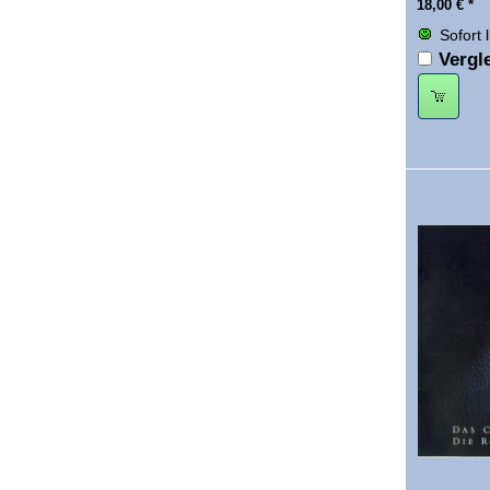
18,00
€
*
Sofort 
Vergl