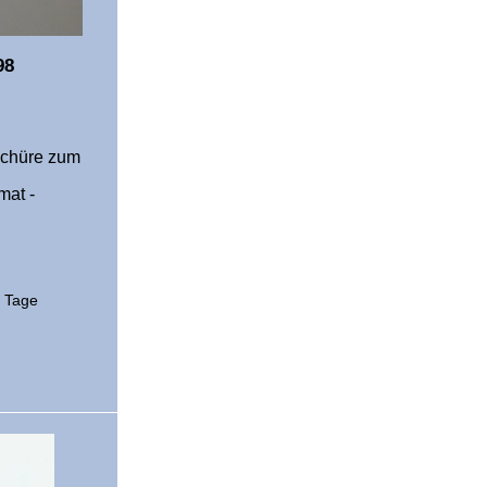
98
oschüre zum
mat -
2 Tage