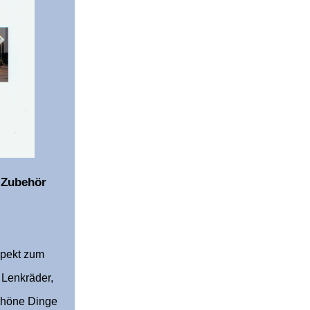
 Zubehör
spekt zum
 Lenkräder,
chöne Dinge