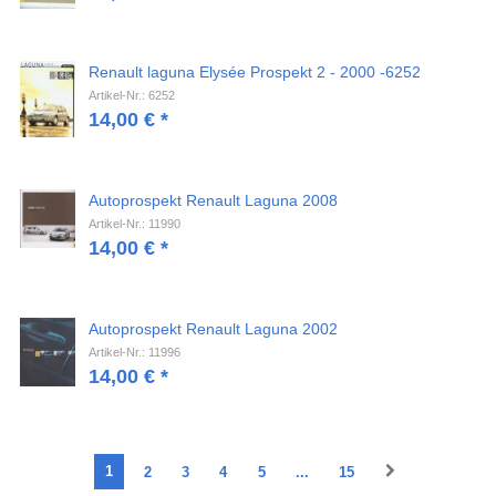
Renault laguna Elysée Prospekt 2 - 2000 -6252
Artikel-Nr.: 6252
14,00
€
*
Autoprospekt Renault Laguna 2008
Artikel-Nr.: 11990
14,00
€
*
Autoprospekt Renault Laguna 2002
Artikel-Nr.: 11996
14,00
€
*
1
2
3
4
5
...
15