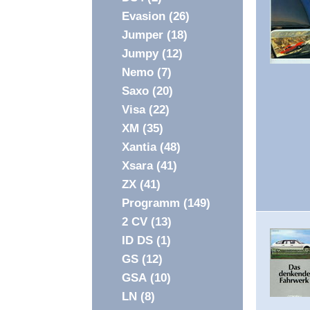
Evasion
(26)
Jumper
(18)
Jumpy
(12)
Nemo
(7)
Saxo
(20)
Visa
(22)
XM
(35)
Xantia
(48)
Xsara
(41)
ZX
(41)
Programm
(149)
2 CV
(13)
ID DS
(1)
GS
(12)
GSA
(10)
LN
(8)