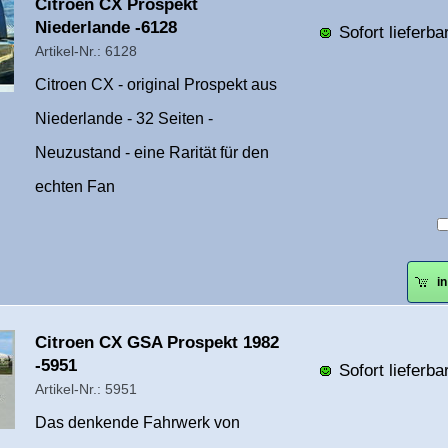
Überschrift
Citroen CX Prospekt
1
Niederlande -6128
Sofort lieferbar
Artikel-Nr.: 6128
Citroen CX - original Prospekt aus
Niederlande - 32 Seiten -
Neuzustand - eine Rarität für den
echten Fan
i
Überschrift
Citroen CX GSA Prospekt 1982
1
-5951
Sofort lieferbar
Artikel-Nr.: 5951
Das denkende Fahrwerk von