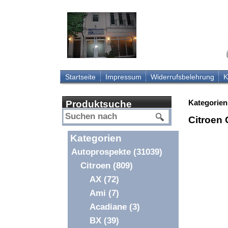
Startseite
Impressum
Widerrufsbelehrung
K
Kategorien
Produktsuche
Citroen
Kategorien
Autoprospekte
(31039)
Citroen
(809)
AX
(72)
Ami
(7)
Acadiane
(3)
BX
(39)