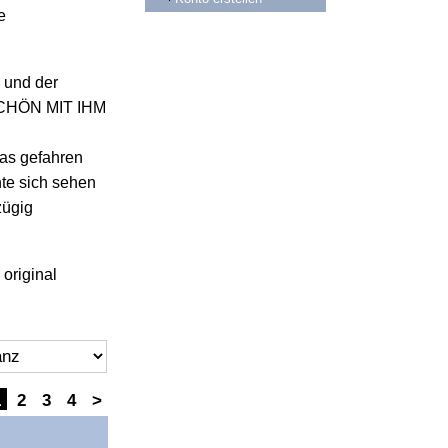
e
 und der
r SCHÖN MIT IHM
las gefahren
nte sich sehen
zügig
original
1
2
3
4
>