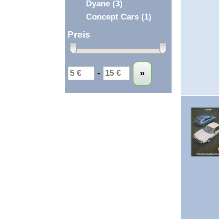
Dyane
(3)
Concept Cars
(1)
Preis
Untergrenze
Obergrenze
-
»