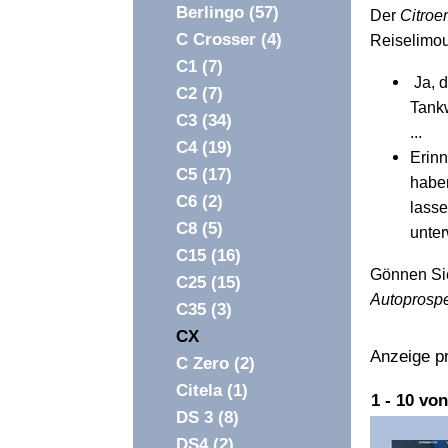
Berlingo
(57)
Der
Citro
C Crosser
(4)
Reiselimou
C1
(7)
Ja, d
C2
(7)
Tankw
C3
(34)
...
C4
(19)
Erinn
C5
(17)
haben
C6
(2)
lass
C8
(5)
unter
C15
(16)
Gönnen Sie
C25
(15)
Autoprosp
C35
(3)
CX
Anzeige pr
C Zero
(2)
Citela
(1)
Überschri
1 - 10 vo
DS 3
(8)
1
DS4
(2)