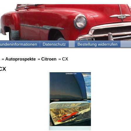
undeninformationen
Datenschutz
Bestellung widerrufen
Autoprospekte
Citroen
CX
 CX