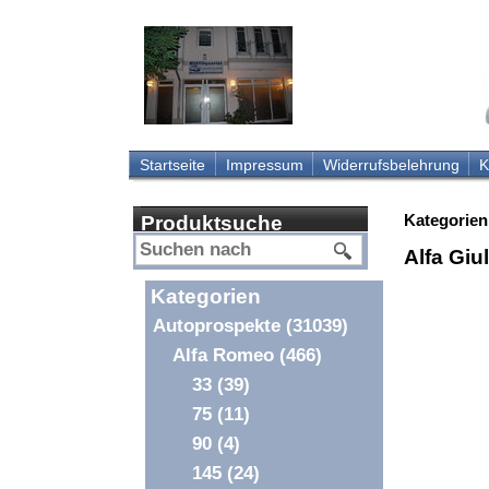
Startseite
Impressum
Widerrufsbelehrung
K
Kategorien
Produktsuche
Alfa Giu
Kategorien
Autoprospekte
(31039)
Alfa Romeo
(466)
33
(39)
75
(11)
90
(4)
145
(24)