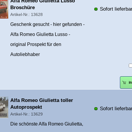
Überschrift
Alfa Romeo Giulietta Lusso
1
Broschüre
Sofort lieferbar
Artikel-Nr.: 13628
Geschenk gesucht - hier gefunden -
Alfa Romeo Giulietta Lusso -
original Prospekt für den
Autoliebhaber
i
Überschrift
Alfa Romeo Giulietta toller
1
Autoprospekt
Sofort lieferbar
Artikel-Nr.: 13629
Die schönste Alfa Romeo Giulietta,