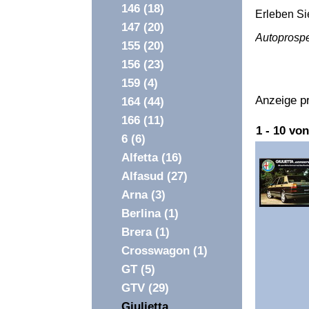
146
(18)
Erleben Si
147
(20)
Autoprosp
155
(20)
156
(23)
159
(4)
Anzeige pr
164
(44)
166
(11)
Überschri
1 - 10 vo
6
(6)
1
Alfetta
(16)
Alfasud
(27)
Arna
(3)
Berlina
(1)
Brera
(1)
Crosswagon
(1)
GT
(5)
GTV
(29)
Giulietta