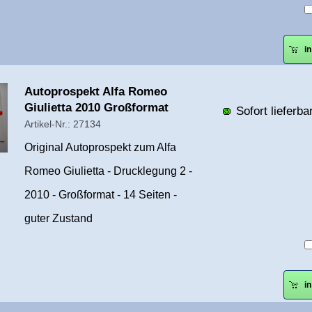
i
Überschrift
Autoprospekt Alfa Romeo
1
Giulietta 2010 Großformat
Sofort lieferbar
Artikel-Nr.: 27134
Original Autoprospekt zum Alfa
Romeo Giulietta - Drucklegung 2 -
2010 - Großformat - 14 Seiten -
guter Zustand
i