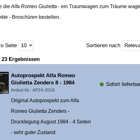
e die
Alfa Romeo Giulietta
- ein Traumwagen zum Träume wagen 
ekte
- Broschüren bestellen.
o Seite
Sortieren nach
ft
n 23 Ergebnissen
Überschrift
Autoprospekt Alfa Romeo
1
Giulietta Zenders 8 - 1984
Sofort lieferbar
Artikel-Nr.: AP24-2018
Original Autoprospekt zum Alfa
Romeo Giulietta Zenders -
Drucklegung August 1984 - 4 Seiten
- sehr guter Zustand