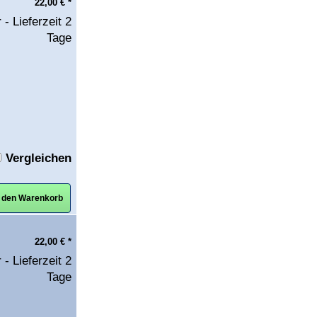
22,00
€
*
 - Lieferzeit 2
Tage
Vergleichen
n den Warenkorb
22,00
€
*
 - Lieferzeit 2
Tage