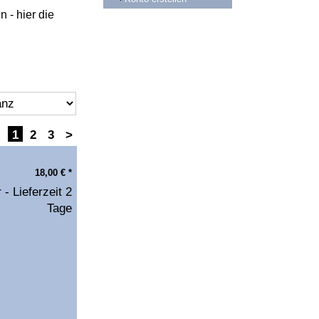
- hier die
1
2
3
>
18,00
€
*
 - Lieferzeit 2
Tage