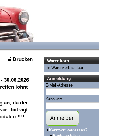
Drucken
Warenkorb
Ihr Warenkorb ist leer.
Anmeldung
- 30.06.2026
E-Mail-Adresse
reifen lohnt
Kennwort
g an, da der
wert beträgt
odukte !!!!
Anmelden
Kennwort vergessen?
Konto erstellen