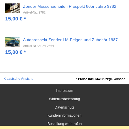
Zender Messeneuheiten Prospekt 80er Jahre 9782
Artikel-Nr.: 9782
15,00
€
*
Autoprospekt Zender LM-Felgen und Zubehör 1987
Artikel-Nr.: AP24-2564
15,00
€
*
Klassische Ansicht
*
Preise inkl. MwSt. zzgl. Versand
Impressum
Widerrufsbelehrung
Datenschutz
Kundeninformationen
Bestellung widerrufen