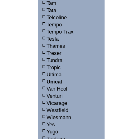
Tam
Tata
Telcoline
Tempo
Tempo Trax
Tesla
Thames
Treser
Tundra
Tropic
Ultima
Unicat
Van Hool
Venturi
Vicarage
Westfield
Wiesmann
Yes
Yugo
Zastava