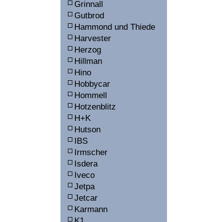
Grinnall
Gutbrod
Hammond und Thiede
Harvester
Herzog
Hillman
Hino
Hobbycar
Hommell
Hotzenblitz
H+K
Hutson
IBS
Irmscher
Isdera
Iveco
Jetpa
Jetcar
Karmann
K1