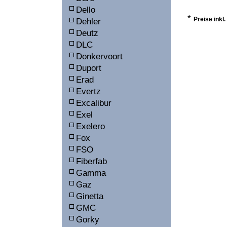
Dello
*
Preise inkl
Dehler
Deutz
DLC
Donkervoort
Duport
Erad
Evertz
Excalibur
Exel
Exelero
Fox
FSO
Fiberfab
Gamma
Gaz
Ginetta
GMC
Gorky