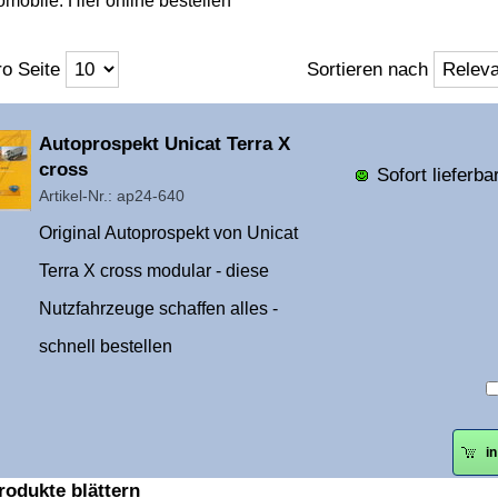
omobile. Hier online bestellen
o Seite
Sortieren nach
Überschrift
Autoprospekt Unicat Terra X
1
cross
Sofort lieferbar
Artikel-Nr.: ap24-640
Original Autoprospekt von Unicat
Terra X cross modular - diese
Nutzfahrzeuge schaffen alles -
schnell bestellen
i
rodukte blättern