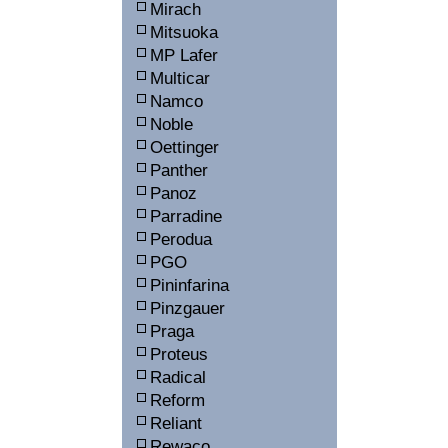
Mirach
Mitsuoka
MP Lafer
Multicar
Namco
Noble
Oettinger
Panther
Panoz
Parradine
Perodua
PGO
Pininfarina
Pinzgauer
Praga
Proteus
Radical
Reform
Reliant
Rewaco