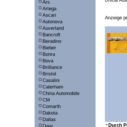
Unicat
Aut
Ars
Artega
Ascari
Anzeige pr
Autonova
Auverland
Bancroft
Beradino
Bieber
Bonra
Bova
Brilliance
Bristol
Casalini
Caterham
China Automobile
CM
Comarth
Dakota
Dallas
Durch P
Dare