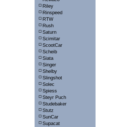
Riley
Rinspeed
RTW
Rush
Saturn
Scimitar
ScootCar
Scheib
Siata
Singer
Shelby
Slingshot
Solec
Spiess
Steyr Puch
Studebaker
Stutz
SunCar
Supacat