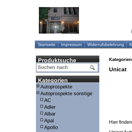
Startseite
Impressum
Widerrufsbelehrung
K
Kategorien
Produktsuche
Unicat
Kategorien
Autoprospekte
Autoprospekte sonstige
AC
Adler
Albar
Apal
Hier finde
Apollo