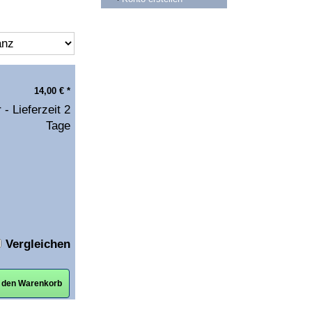
14,00
€
*
 - Lieferzeit 2
Tage
Vergleichen
n den Warenkorb