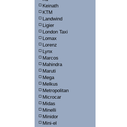
Keinath
KTM
Landwind
Ligier
London Taxi
Lomax
Lorenz
Lynx
Marcos
Mahindra
Maruti
Mega
Melkus
Metropolitan
Microcar
Midas
Minelli
Minidor
Mini-el