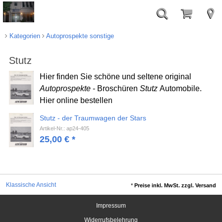
Kategorien
Autoprospekte sonstige
Stutz
Hier finden Sie schöne und seltene original
Autoprospekte
- Broschüren
Stutz
Automobile.
Hier online bestellen
Stutz - der Traumwagen der Stars
Artikel-Nr.: ap24-405
25,00
€
*
Klassische Ansicht
*
Preise inkl. MwSt. zzgl. Versand
Impressum
Widerrufsbelehrung