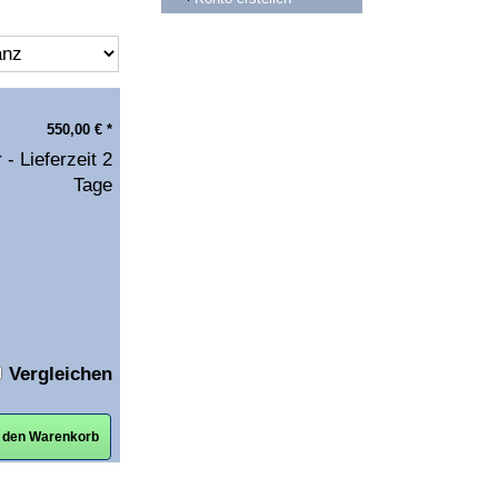
550,00
€
*
 - Lieferzeit 2
Tage
Vergleichen
n den Warenkorb