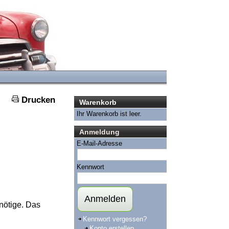
Drucken
Warenkorb
Ihr Warenkorb ist leer.
Anmeldung
E-Mail-Adresse
Kennwort
Anmelden
enötige. Das
Kennwort vergessen?
Konto erstellen