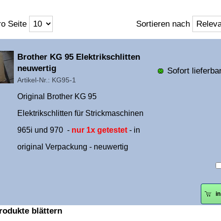
o Seite
Sortieren nach
Überschrift
Brother KG 95 Elektrikschlitten
1
neuwertig
Sofort lieferbar
Artikel-Nr.: KG95-1
Original Brother KG 95
Elektrikschlitten für Strickmaschinen
965i und 970 -
nur 1x getestet
- in
original Verpackung - neuwertig
i
rodukte blättern